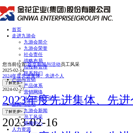
首页
走进九游会
九游会简介
九游会荣誉
社会责任
战略布局
您当前位置:
首页
新闻与活动
员工风采
招投标管理
2025-02-14
联系我们
2024年度先进集体、先进个人
产品与营销
产品体系
2024-02-27
营销网络
2023年度先进集体、先
人工虎骨产业化
新闻与活动
九游会新闻
员工风采
2023-02-16
视频中心
人力资源