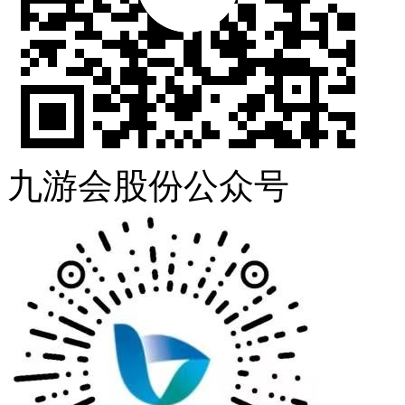
九游会股份公众号