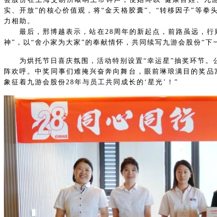
实、开放”的核心价值观，将“金天格胶囊”、“转移因子”等
力相助。
最后，邢博越表示，站在28周年的新起点，前路虽远，行
神”，以“舍小家为大家”的奉献情怀，共同
续写九游会股份“下
为烘托节日喜庆氛围，活动特别设置“幸运星”抽奖环节。
阵欢呼。中奖同事们难掩兴奋奔向舞台，眼前
琳琅满目的
奖品
象征着九游会股份28年与员工共同成长的‘星光’！”