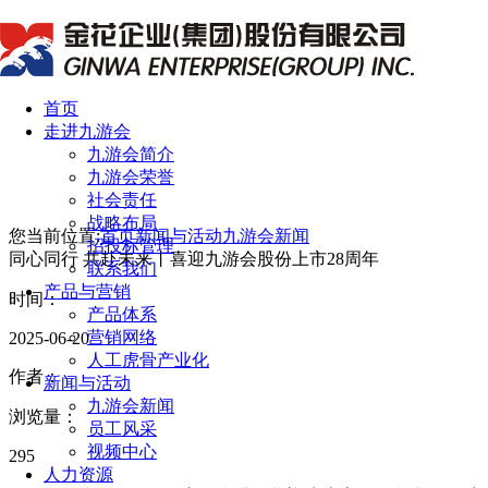
首页
走进九游会
九游会简介
九游会荣誉
社会责任
战略布局
您当前位置:
首页
新闻与活动
九游会新闻
招投标管理
同心同行 共赴未来丨喜迎九游会股份上市28周年
联系我们
产品与营销
时间：
产品体系
营销网络
2025-06-20
人工虎骨产业化
作者：
新闻与活动
九游会新闻
浏览量：
员工风采
视频中心
295
人力资源