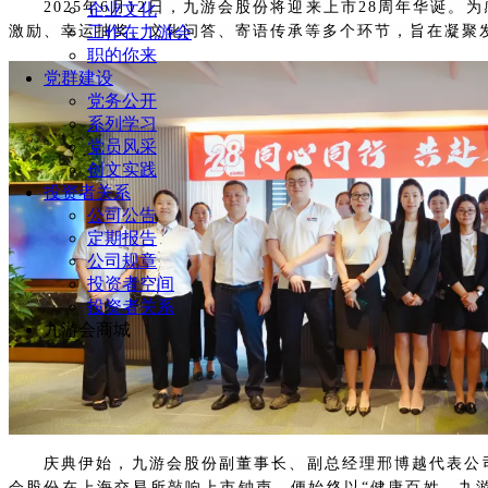
2025年6月12日，九游会股份将迎来上市28周年华诞
企业文化
工作在九游会
激励、幸运抽奖、文化问答、寄语传承等多个环节，旨在凝聚
职的你来
党群建设
党务公开
系列学习
党员风采
创文实践
投资者关系
公司公告
定期报告
公司规章
投资者空间
投资者关系
九游会商城
庆典伊始，九游会股份副董事长、副总经理邢博越代表公司
会股份在上海交易所敲响上市钟声，便始终以“健康百姓、九游